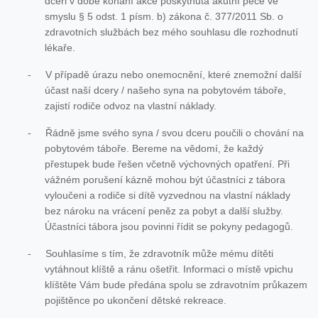
dceři v době konání akce poskytnuta akutní péče ve
smyslu § 5 odst. 1 písm. b) zákona č. 377/2011 Sb. o
zdravotních službách bez mého souhlasu dle rozhodnutí
lékaře.
V případě úrazu nebo onemocnění, které znemožní další
-
účast naší dcery / našeho syna na pobytovém táboře,
zajistí rodiče odvoz na vlastní náklady.
Řádně jsme svého syna / svou dceru poučili o chování na
-
pobytovém táboře. Bereme na vědomí, že každý
přestupek bude řešen včetně výchovných opatření. Při
vážném porušení kázně mohou být účastníci z tábora
vyloučeni a rodiče si dítě vyzvednou na vlastní náklady
bez nároku na vrácení peněz za pobyt a další služby.
Účastníci tábora jsou povinni řídit se pokyny pedagogů.
Souhlasíme s tím, že zdravotník může mému dítěti
-
vytáhnout klíště a ránu ošetřit. Informaci o místě vpichu
klíštěte Vám bude předána spolu se zdravotním průkazem
pojištěnce po ukončení dětské rekreace.