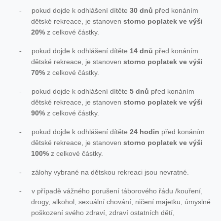
pokud dojde k odhlášení dítěte
30 dnů
před konáním
-
dětské rekreace, je stanoven
storno poplatek ve výši
20%
z celkové částky.
pokud dojde k odhlášení dítěte
14 dnů
před konáním
-
dětské rekreace, je stanoven
storno poplatek ve výši
70%
z celkové částky.
pokud dojde k odhlášení dítěte
5 dnů
před konáním
-
dětské rekreace, je stanoven
storno poplatek ve výši
90%
z celkové částky.
pokud dojde k odhlášení dítěte
24 hodin
před konáním
-
dětské rekreace, je stanoven
storno poplatek ve výši
100%
z celkové částky.
zálohy vybrané na dětskou rekreaci jsou nevratné.
-
v případě vážného porušení táborového řádu /kouření,
-
drogy, alkohol, sexuální chování, ničení majetku, úmyslné
poškození svého zdraví, zdraví ostatních dětí,