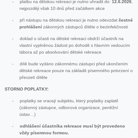
platbu na dětskou rekreaci je nutno uhradit do:
12.6.2026
,
-
nejpozději však 10 dnů před začátkem akce
při nástupu na dětskou rekreaci je nutno odevzdat
čestné
-
prohlášení
zákonných zástupců dítěte o bezinfekčnosti
doklad o účasti na dětské rekreaci obdrží účastník na
-
vlastní vyplněnou žádost po dohodě s hlavním vedoucím
tábora až po absolvování dětské rekreace
dítě bude vydáno zákonnému zástupci před ukončením
-
dětské rekreace pouze na základě písemného potvrzení o
převzetí dítěte
STORNO POPLATKY:
poplatky se vracejí subjektu, který poplatky zaplatil
-
(zákonný zástupce, odborová organizace, peněžní
ústav…)
odhlášení účastníka rekreace musí být provedeno
-
vždy písemnou formou.