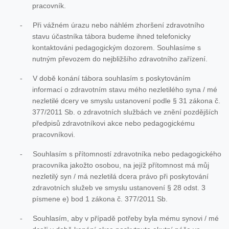
pracovník.
Při vážném úrazu nebo náhlém zhoršení zdravotního
-
stavu účastníka tábora budeme ihned telefonicky
kontaktováni pedagogickým dozorem. Souhlasíme s
nutným převozem do nejbližšího zdravotního zařízení.
V době konání tábora souhlasím s poskytováním
-
informací o zdravotním stavu mého nezletilého syna / mé
nezletilé dcery ve smyslu ustanovení podle § 31 zákona č.
377/2011 Sb. o zdravotních službách ve znění pozdějších
předpisů zdravotníkovi akce nebo pedagogickému
pracovníkovi.
Souhlasím s přítomností zdravotníka nebo pedagogického
-
pracovníka jakožto osobou, na jejíž přítomnost má můj
nezletilý syn / má nezletilá dcera právo při poskytování
zdravotních služeb ve smyslu ustanovení § 28 odst. 3
písmene e) bod 1 zákona č. 377/2011 Sb.
Souhlasím, aby v případě potřeby byla mému synovi / mé
-