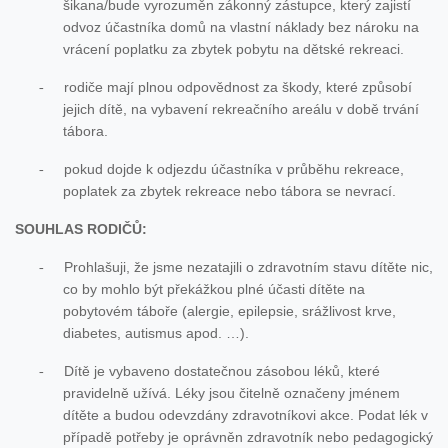
šikana/bude vyrozuměn zákonný zástupce, který zajistí
odvoz účastníka domů na vlastní náklady bez nároku na
vrácení poplatku za zbytek pobytu na dětské rekreaci.
rodiče mají plnou odpovědnost za škody, které způsobí
-
jejich dítě, na vybavení rekreačního areálu v době trvání
tábora.
pokud dojde k odjezdu účastníka v průběhu rekreace,
-
poplatek za zbytek rekreace nebo tábora se nevrací.
SOUHLAS RODIČŮ:
Prohlašuji, že jsme nezatajili o zdravotním stavu dítěte nic,
-
co by mohlo být překážkou plné účasti dítěte na
pobytovém táboře (alergie, epilepsie, srážlivost krve,
diabetes, autismus apod. …).
Dítě je vybaveno dostatečnou zásobou léků, které
-
pravidelně užívá. Léky jsou čitelně označeny jménem
dítěte a budou odevzdány zdravotníkovi akce. Podat lék v
případě potřeby je oprávněn zdravotník nebo pedagogický