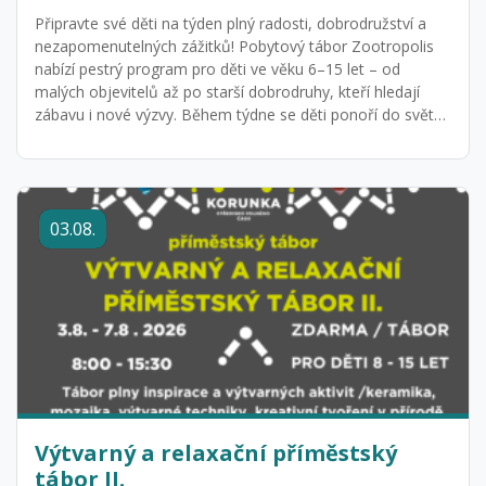
Připravte své děti na týden plný radosti, dobrodružství a
nezapomenutelných zážitků! Pobytový tábor Zootropolis
nabízí pestrý program pro děti ve věku 6–15 let – od
malých objevitelů až po starší dobrodruhy, kteří hledají
zábavu i nové výzvy. Během týdne se děti ponoří do světa
inspirovaného zvířecí říší, kde je čeká kombinace tvořivých
dílen, her, soutěží, pohybových aktivit i dobrodružných
výprav do přírody. Každý den přinese nové příběhy,
kamarádství a spoustu smíchu. Děti budou tvořit,
03.08.
objevovat, plnit tematické mise, sportovat, soutěžit a
rozvíjet spolupráci i kreativitu – a přitom si naplno užijí
prázdniny. Pobytový tábor Zootropolis je bezpečné a
přátelské prostředí, kde se děti mohou realizovat, být
samy sebou a zažít léto, na které budou vzpomínat.
Připojte se k nám a dopřejte svým dětem týden plný
zábavy, smíchu a dobrodružství v Zootropolis!
Výtvarný a relaxační příměstský
tábor II.