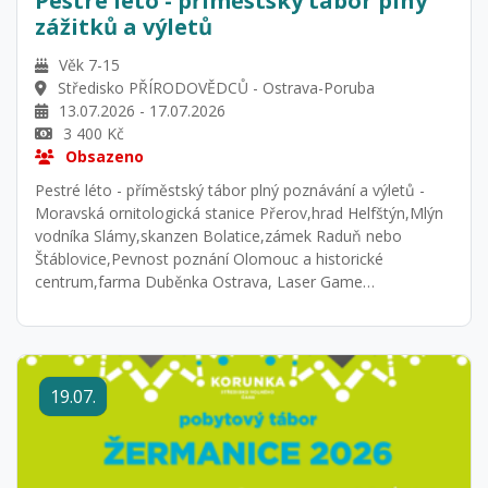
Pestré léto - příměstský tábor plný
zážitků a výletů
Věk 7-15
Středisko PŘÍRODOVĚDCŮ - Ostrava-Poruba
13.07.2026 - 17.07.2026
3 400 Kč
Obsazeno
Pestré léto - příměstský tábor plný poznávání a výletů -
Moravská ornitologická stanice Přerov,hrad Helfštýn,Mlýn
vodníka Slámy,skanzen Bolatice,zámek Raduň nebo
Štáblovice,Pevnost poznání Olomouc a historické
centrum,farma Duběnka Ostrava, Laser Game
Ostrava,hasiči O.Fifejdy a mnoho dalších zážitků....
19.07.