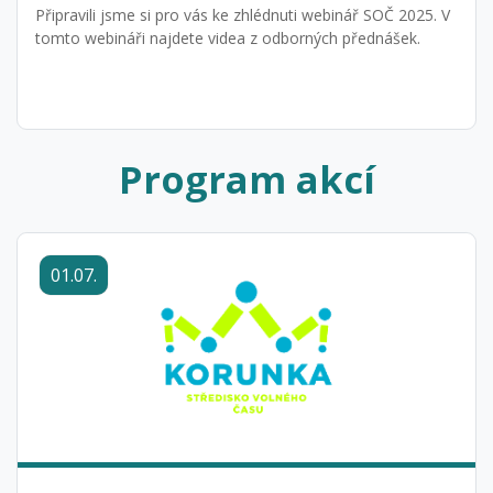
Tým zaměstnanců SVČ Korunka Ostrava
Připravili jsme si pro vás ke zhlédnuti webinář SOČ 2025. V
tomto webináři najdete videa z odborných přednášek.
Program akcí
01.07.