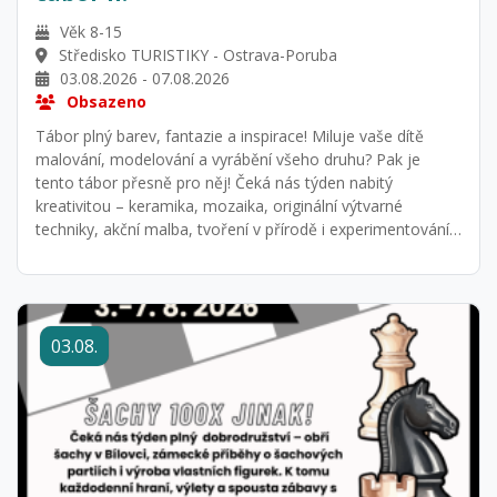
Věk 8-15
Středisko TURISTIKY - Ostrava-Poruba
03.08.2026 - 07.08.2026
Obsazeno
Tábor plný barev, fantazie a inspirace! Miluje vaše dítě
malování, modelování a vyrábění všeho druhu? Pak je
tento tábor přesně pro něj! Čeká nás týden nabitý
kreativitou – keramika, mozaika, originální výtvarné
techniky, akční malba, tvoření v přírodě i experimentování s
barvami a materiály. Vyrazíme také autobusem za dalším
výtvarným dobrodružstvím a užijeme si společný výlet do
ZOO. Tento tábor je určen dětem, které opravdu rády tvoří
– výtvarné aktivity jsou hlavní a nejdůležitější součástí
03.08.
programu. Pokud vaše dítě miluje svět barev a fantazie,
tady bude jako doma! Děti mohou přicházet již v 7:30.