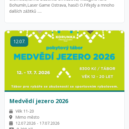
Bohumín,Laser Game Ostrava, hasiči O.Fifejdy a mnoho
dalších zážitků .....
12.07.
Medvědí jezero 2026
Věk 11-20
Mimo město
12.07.2026 - 17.07.2026