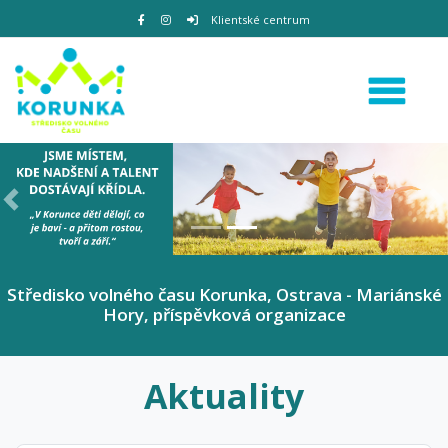
Klientské centrum
Předchozí
D
Středisko volného času Korunka, Ostrava - Mariánské
Hory, příspěvková organizace
Aktuality