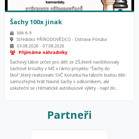
Šachy 100x jinak
Věk 6-9
Středisko PŘÍRODOVĚDCŮ - Ostrava-Poruba
03.08.2026 - 07.08.2026
Přijímáme náhradníky
Šachový tábor určen pro děti ze ZŠ,které navštěvovaly
šachové kroužky v MŠ v rámci projektu "Šachy do
škol",který realizovalo SVČ Korunka.Na táboře budou děti
samozřejmě hrát hlavně šachy s odborníkem, ale
uskuteční se i tématické autobusové výlety - např.do
Bílovce, kde si zahrají s obřími šachy na náměstí, na zámek
Raduň, kde se podívají na šachy ze 17.století,součástí
budou i šachové workshopy - výroba šachové figurky ze
Partneři
dřeva a mozaikování... Tábor je pro děti zdarma a
financován z prostředků Europe Direct Ostrava.