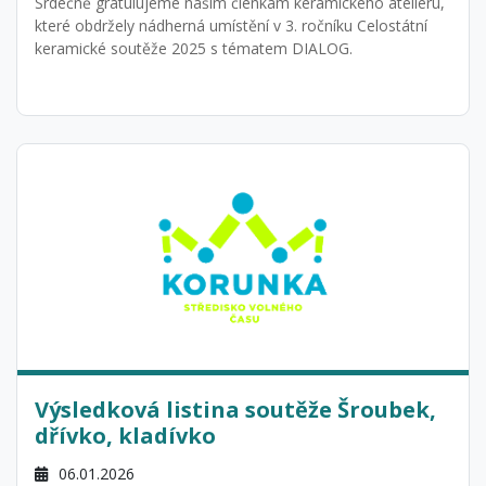
Srdečně gratulujeme našim členkám keramického ateliéru,
které obdržely nádherná umístění v 3. ročníku Celostátní
keramické soutěže 2025 s tématem DIALOG.
Výsledková listina soutěže Šroubek,
dřívko, kladívko
06.01.2026