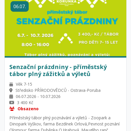
06.07.
Senzační prázdniny - příměstský
tábor plný zážitků a výletů
Věk 7-15
Středisko PŘÍRODOVĚDCŮ - Ostrava-Poruba
06.07.2026 - 10.07.2026
3 400 Kč
Obsazeno
Příměstský tábor plný poznávání a výletů - Zoopark a
Dinopark Vyškov, farma Bezdínek Orlová,Pevnost poznání
Olomouc,farma Duběnka O.Hrabová, Mauglího ranč