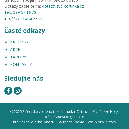
Bankovní spojení: 35-7194690207/0100
Dotazy zasílejte na:
dotaz@svc-korunka.cz
Tel.: 599 524 870
info@svc-korunka.cz
Časté odkazy
KROUŽKY
AKCE
TÁBORY
KONTAKTY
Sledujte nás
© 2025 Středisko volného času Korunka, Ostrava - Mariánské Hory,
příspěvková organizace
Prohlášení o přístupnosti
|
Soubory Cookie
|
Vstup pro lektory