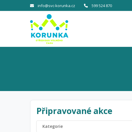
info@svc-korunka.cz
599 524 870
Připravované akce
Kategorie