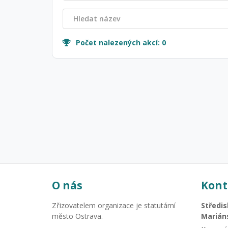
Počet nalezených akcí:
0
O nás
Kont
Zřizovatelem organizace je statutární
Středis
město Ostrava.
Marián