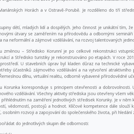
ariánských Horách a v Ostravě-Porubě. Je rozděleno do tří středis
piny dětí, mladých lidí a dospělých. Jeho činnost je unikátní tím, ž
movými útvary se zaměřením na přírodovědu a odbornými semináři a
 na neformální a zájmové vzdělávání, na rozvoj talentovaných jedinc
u změnou – Středisko Korunní je po celkové rekonstrukci vstupníc
rukcí a Středisko turistiky je rekonstruováno po etapách. V roce 201
prostředí. U stavebních úprav byl kladen důraz na technické vybave
otřeby účastníků zájmového vzdělávání a na vytvoření atraktivního 
Řemeslnou dílnu, virtuální realitu, odborně vybavené přírodovědné uč
 Korunka koresponduje s principem otevřenosti a dobrovolnosti. Um
vého vzdělávání. Všechny aktivity střediska jsou otevřeny všem vě
 přihlédnutím na zaměření jednotlivých středisek Korunky. Je v něm 
tí, vědomostí, postojů a hodnot. Klíčové kompetence dále slouží k 
í, osobním rozvoji a zapojování do společenského života, při hledání
spořádat do jednotlivých skupin dle odbornosti: