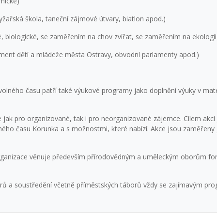
amické)
, lyžařská škola, taneční zájmové útvary, biatlon apod.)
, biologické, se zaměřením na chov zvířat, se zaměřením na ekologii
lament dětí a mládeže města Ostravy, obvodní parlamenty apod.)
olného času patří také výukové programy jako doplnění výuky v mate
me jak pro organizované, tak i pro neorganizované zájemce. Cílem a
ého času Korunka a s možnostmi, které nabízí. Akce jsou zaměřeny ja
 organizace věnuje především přírodovědným a uměleckým oborům for
borů a soustředění včetně příměstských táborů vždy se zajímavým pr