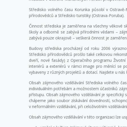
Středisko volného času Korunka působí v Ostravě-M
přírodovědců a Středisko turistiky (Ostrava-Poruba).
Činnost střediska je zaměřena na všechny věkové sku
školy a odborně se zabývá přírodními vědami – záj
zabývá pouze okrajově – veškerá činnost je zaměřena
Budovy střediska procházejí od roku 2006 výrazno
Středisko přírodovědců prošlo také celkovou rekonst
dveří, nové fasády) z Operačního programu Životní 
interiérů a exteriérů v rámci image pro měnící se p
vybaveny z různých projektů a dotací. Najdete u nás 
Obsah zájmového vzdělávání Střediska volného času
individuálním potřebám a možnostem účastníků zájmo
přístupu. Obsah zájmového vzdělávání je specifický s
chápeme jako soubor získávání dovedností, schopnos
v neformálním vzdělávání, při celoživotním vzděláván
Obsah zájmového vzdělávání v této organizaci lze u