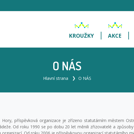
KROUŽKY
AKCE
O NÁS
Hlavní strana
O NÁS
 Hory, příspěvková organizace je zřízeno statutárním městem Ostr
deže. Od roku 1990 se po dobu 20 let měnili zřizovatelé a způsoby 
rganizací. Od roku 2006 je příspěvkovou organizací statutárního mě