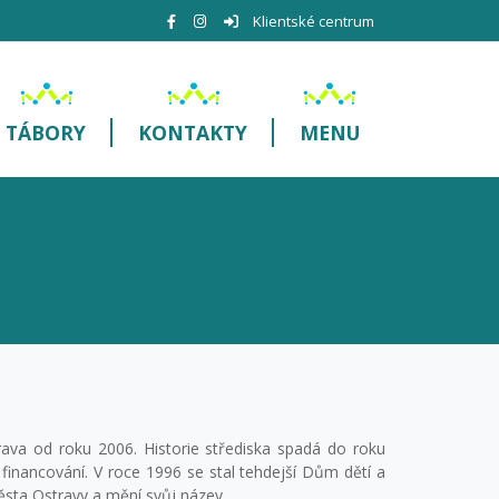
Klientské centrum
TÁBORY
KONTAKTY
MENU
ava od roku 2006. Historie střediska spadá do roku
financování. V roce 1996 se stal tehdejší Dům dětí a
sta Ostravy a mění svůj název.