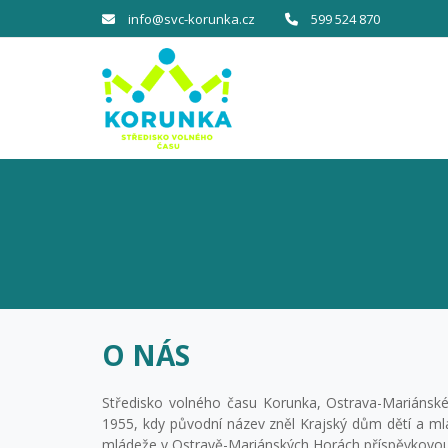
info@svc-korunka.cz
599 524 870
O NÁS
Středisko volného času Korunka, Ostrava-Mariánské
1955, kdy původní název zněl Krajský dům dětí a mlá
mládeže v Ostravě-Mariánských Horách příspěvkovou o