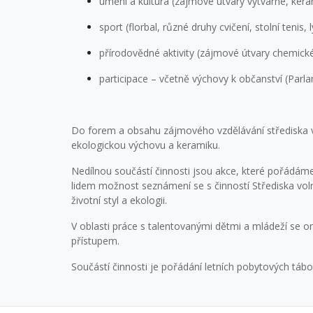
umění a kultura (zájmové útvary výtvarné, ker
sport (florbal, různé druhy cvičení, stolní tenis
přírodovědné aktivity (zájmové útvary chemické
participace – včetně výchovy k občanství (Par
Do forem a obsahu zájmového vzdělávání střediska v
ekologickou výchovu a keramiku.
Nedílnou součástí činnosti jsou akce, které pořádá
lidem možnost seznámení se s činností Střediska voln
životní styl a ekologii.
V oblasti práce s talentovanými dětmi a mládeží se
přístupem.
Součástí činnosti je pořádání letních pobytových tá