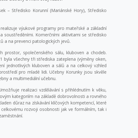
ek – Středisko Korunní (Mariánské Hory), Středisko
e realizuje výukové programy pro mateřské a základní
 soustředěními. Komerčními aktivitami se středisko
ů a na prevenci patologických jevů.
h prostor, společenského sálu, kluboven a chodeb.
1 byla všechny tři střediska zateplena (výměny oken,
ní jednotlivých kluboven a sálů a na celkový vzhled
prostředí pro mladé lidi. Učebny Korunky jsou skvěle
ebny a multimediální učebnu.
ožňuje realizaci vzdělávání s přihlédnutím k věku,
kovým kategoriím na základě dobrovolnosti a rovného
kladen důraz na získávání klíčových kompetencí, které
celkovému rozvoji osobnosti jak ve formálním, tak i
 zaměstnání.