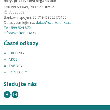
Hory, příspěvková organizace
Korunní 699/49, 709 12 Ostrava
IČ: 75080508
Bankovní spojení: 35-7194690207/0100
Dotazy zasílejte na:
dotaz@svc-korunka.cz
Tel.: 599 524 870
info@svc-korunka.cz
Časté odkazy
KROUŽKY
AKCE
TÁBORY
KONTAKTY
Sledujte nás